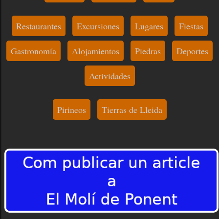
Restaurantes
Excursiones
Lugares
Fiestas
Gastronomía
Alojamientos
Piedras
Deportes
Actividades
Pirineos
Tierras de Lleida