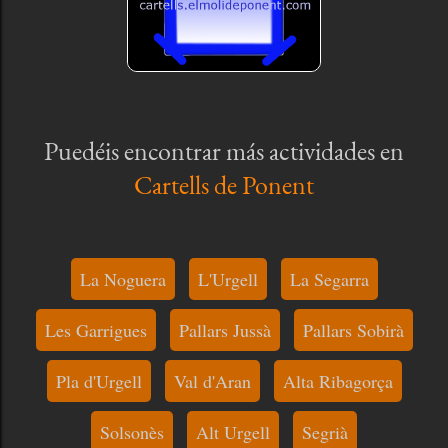
Puedéis encontrar más actividades en
Cartells de Ponent
La Noguera
L'Urgell
La Segarra
Les Garrigues
Pallars Jussà
Pallars Sobirà
Pla d'Urgell
Val d'Aran
Alta Ribagorça
Solsonès
Alt Urgell
Segrià