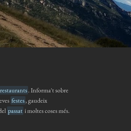
restaurants
. Informa't sobre
seves
festes
, gaudeix
del
passat
i moltes coses més.