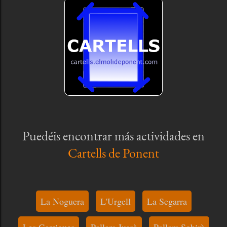
Puedéis encontrar más actividades en
Cartells de Ponent
La Noguera
L'Urgell
La Segarra
Les Garrigues
Pallars Jussà
Pallars Sobirà