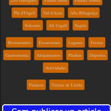
Pla d'Urgell
Val d'Aran
Alta Ribagorça
Solsonès
Alt Urgell
Segrià
Restaurantes
Excursiones
Lugares
Fiestas
Gastronomía
Alojamientos
Piedras
Deportes
Actividades
Pirineos
Tierras de Lleida