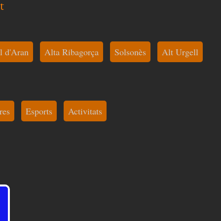
t
l d'Aran
Alta Ribagorça
Solsonès
Alt Urgell
res
Esports
Activitats