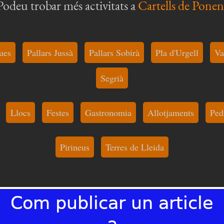
Podeu trobar més activitats a
Cartells de Ponen
ues
Pallars Jussà
Pallars Sobirà
Pla d'Urgell
Va
Segrià
Llocs
Festes
Gastronomia
Allotjaments
Ped
Pirineus
Terres de Lleida