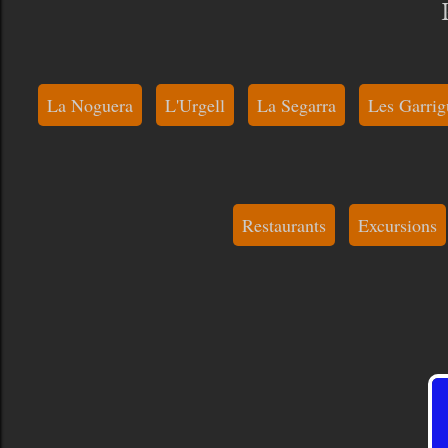
La Noguera
L'Urgell
La Segarra
Les Garrig
Restaurants
Excursions