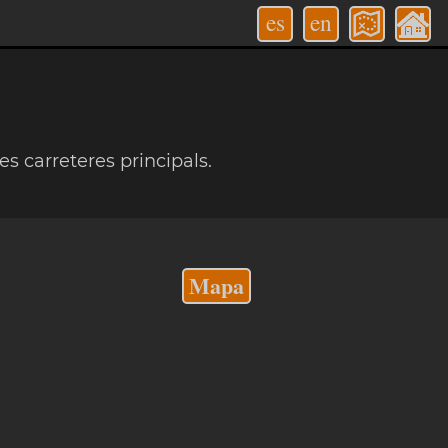
es
en
les carreteres principals.
Mapa