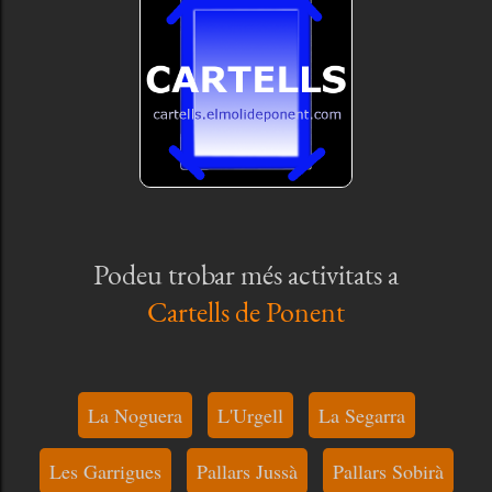
Podeu trobar més activitats a
Cartells de Ponent
La Noguera
L'Urgell
La Segarra
Les Garrigues
Pallars Jussà
Pallars Sobirà