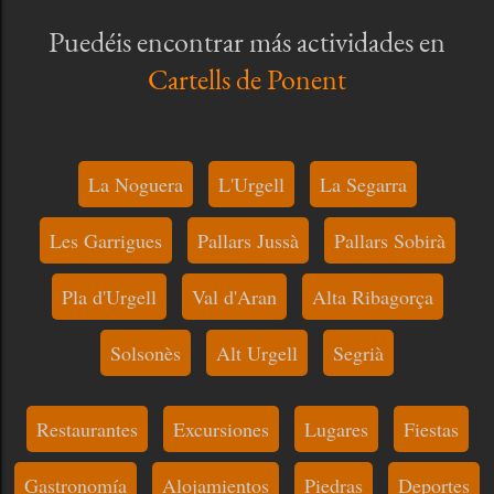
Puedéis encontrar más actividades en
Cartells de Ponent
La Noguera
L'Urgell
La Segarra
Les Garrigues
Pallars Jussà
Pallars Sobirà
Pla d'Urgell
Val d'Aran
Alta Ribagorça
Solsonès
Alt Urgell
Segrià
Restaurantes
Excursiones
Lugares
Fiestas
Gastronomía
Alojamientos
Piedras
Deportes