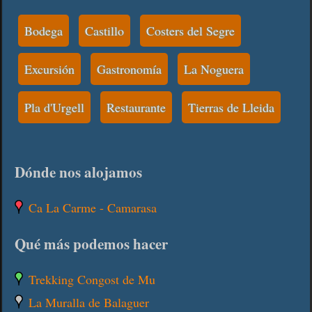
Bodega
Castillo
Costers del Segre
Excursión
Gastronomía
La Noguera
Pla d'Urgell
Restaurante
Tierras de Lleida
Dónde nos alojamos
Ca La Carme - Camarasa
Qué más podemos hacer
Trekking Congost de Mu
La Muralla de Balaguer