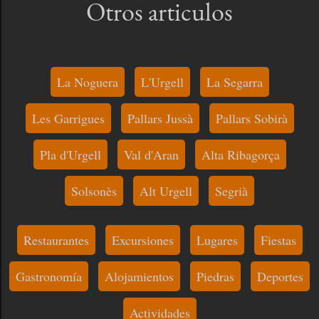
Otros articulos
La Noguera
L'Urgell
La Segarra
Les Garrigues
Pallars Jussà
Pallars Sobirà
Pla d'Urgell
Val d'Aran
Alta Ribagorça
Solsonès
Alt Urgell
Segrià
Restaurantes
Excursiones
Lugares
Fiestas
Gastronomía
Alojamientos
Piedras
Deportes
Actividades