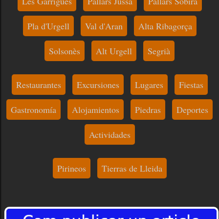
Les Garrigues
Pallars Jussà
Pallars Sobirà
Pla d'Urgell
Val d'Aran
Alta Ribagorça
Solsonès
Alt Urgell
Segrià
Restaurantes
Excursiones
Lugares
Fiestas
Gastronomía
Alojamientos
Piedras
Deportes
Actividades
Pirineos
Tierras de Lleida