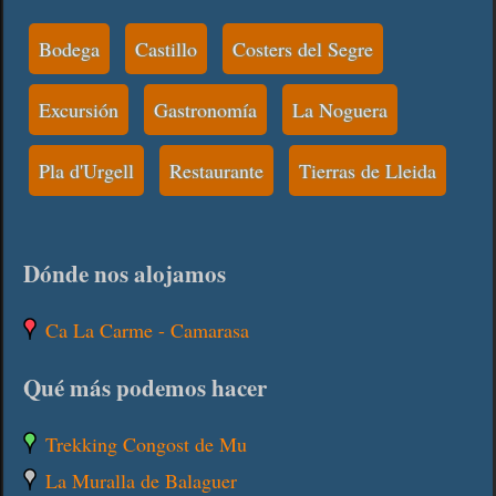
Bodega
Castillo
Costers del Segre
Excursión
Gastronomía
La Noguera
Pla d'Urgell
Restaurante
Tierras de Lleida
Dónde nos alojamos
Ca La Carme - Camarasa
Qué más podemos hacer
Trekking Congost de Mu
La Muralla de Balaguer