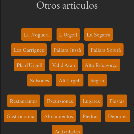
Otros articulos
La Noguera
L'Urgell
La Segarra
Les Garrigues
Pallars Jussà
Pallars Sobirà
Pla d'Urgell
Val d'Aran
Alta Ribagorça
Solsonès
Alt Urgell
Segrià
Restaurantes
Excursiones
Lugares
Fiestas
Gastronomía
Alojamientos
Piedras
Deportes
Actividades