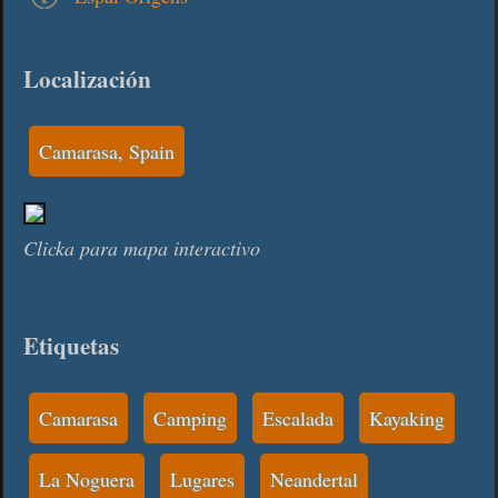
Localización
Camarasa, Spain
Clicka para mapa interactivo
Etiquetas
Camarasa
Camping
Escalada
Kayaking
La Noguera
Lugares
Neandertal