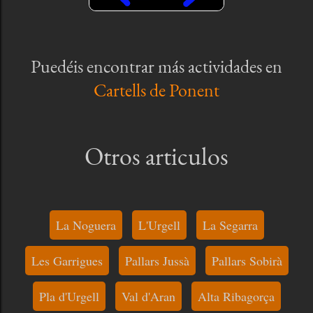
Puedéis encontrar más actividades en
Cartells de Ponent
Otros articulos
La Noguera
L'Urgell
La Segarra
Les Garrigues
Pallars Jussà
Pallars Sobirà
Pla d'Urgell
Val d'Aran
Alta Ribagorça