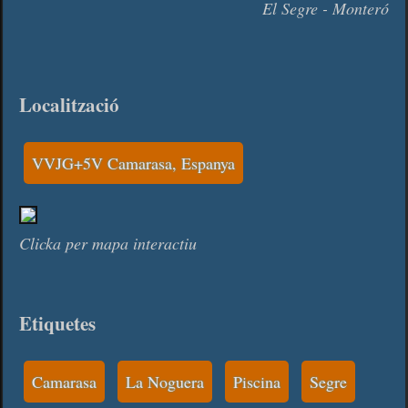
El Segre - Monteró
Localització
VVJG+5V Camarasa, Espanya
Clicka per mapa interactiu
Etiquetes
Camarasa
La Noguera
Piscina
Segre