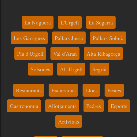
La Noguera
L'Urgell
La Segarra
Les Garrigues
Pallars Jussà
Pallars Sobirà
Pla d'Urgell
Val d'Aran
Alta Ribagorça
Solsonès
Alt Urgell
Segrià
Restaurants
Excursions
Llocs
Festes
Gastronomia
Allotjaments
Pedres
Esports
Activitats