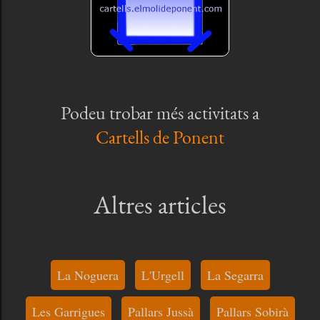
Podeu trobar més activitats a
Cartells de Ponent
Altres articles
La Noguera
L'Urgell
La Segarra
Les Garrigues
Pallars Jussà
Pallars Sobirà