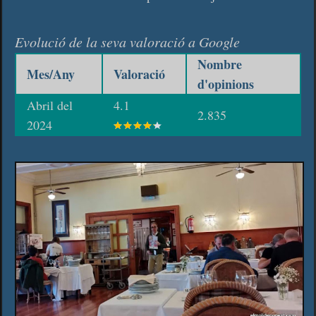
Evolució de la seva valoració a Google
Nombre
Mes/Any
Valoració
d'opinions
Abril del
4.1
2.835
2024