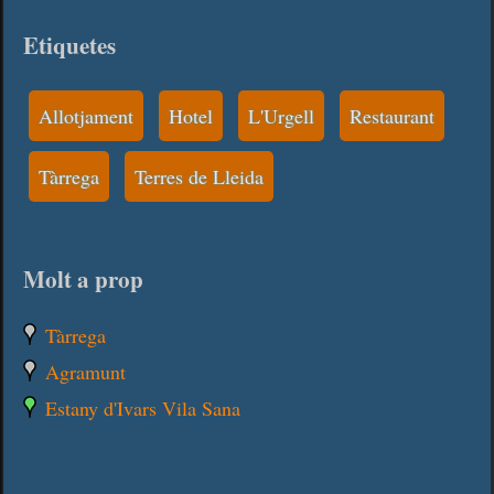
Etiquetes
Allotjament
Hotel
L'Urgell
Restaurant
Tàrrega
Terres de Lleida
Molt a prop
Tàrrega
Agramunt
Estany d'Ivars Vila Sana