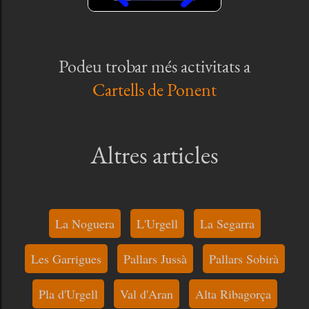
Podeu trobar més activitats a
Cartells de Ponent
Altres articles
La Noguera
L'Urgell
La Segarra
Les Garrigues
Pallars Jussà
Pallars Sobirà
Pla d'Urgell
Val d'Aran
Alta Ribagorça