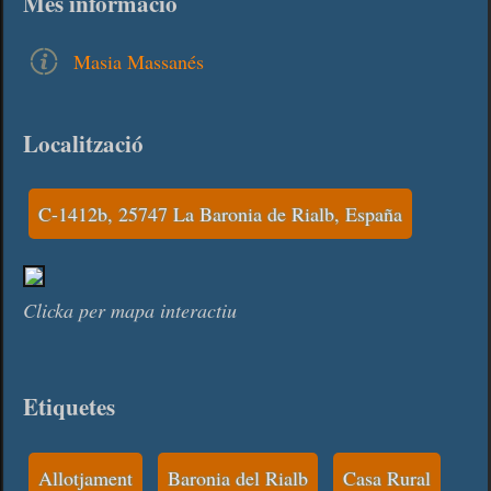
Més informació
Masia Massanés
Localització
C-1412b, 25747 La Baronia de Rialb, España
Clicka per mapa interactiu
Etiquetes
Allotjament
Baronia del Rialb
Casa Rural