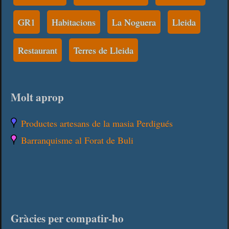
GR1
Habitacions
La Noguera
Lleida
Restaurant
Terres de Lleida
Molt aprop
Productes artesans de la masia Perdigués
Barranquisme al Forat de Buli
Gràcies per compatir-ho