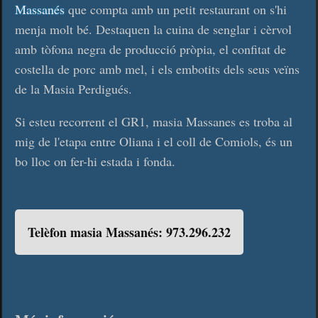
Massanés
que compta amb un petit restaurant on s'hi
menja molt bé. Destaquen la cuina de senglar i cèrvol
amb tòfona negra de producció pròpia, el confitat de
costella de porc amb mel, i els embotits dels seus veïns
de la Masia Perdigués.
Si esteu recorrent el GR1, masia Massanes es troba al
mig de l'etapa entre Oliana i el coll de Comiols, és un
bo lloc on fer-hi estada i fonda.
Telèfon masia Massanés: 973.296.232